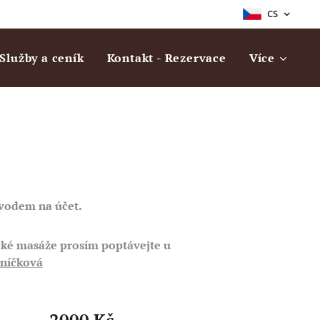
CS
Služby a ceník
Kontakt - Rezervace
Více
evodem na účet.
cké masáže prosím poptávejte u
vníčková