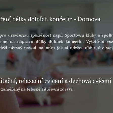
ření délky dolních končetin - Dornova
pro uzavřenou společnost např. Sportovní kluby a spolk
řené na nápravu délky dolních končetin. Vyšetření vš
bdrží přesný návod na míru jak si udržet obě nohy ste
tační, relaxační cvičení a dechová cvičení
zaměřený na tělesné i duševní zdraví.