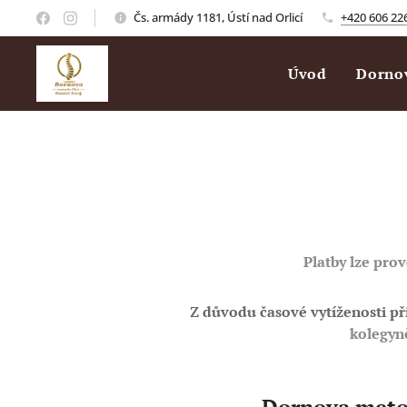
Čs. armády 1181, Ústí nad Orlicí
+420 606 22
Úvod
Dorno
Platby lze pro
Z důvodu časové vytíženosti p
kolegyn