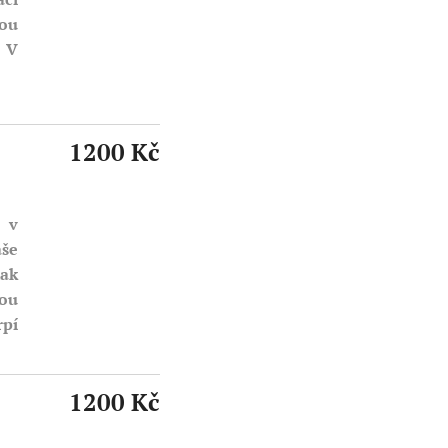
sou
. V
1200 Kč
 v
aše
tak
sou
pí
1200 Kč