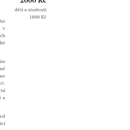
2000 Kč
děti a studenti
1800 Kč
ého
 v
ích
cké
ním
vné
eme
vč.
rní
í a
řed
ící