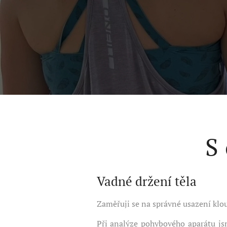
S
Vadné držení těla
Zaměřuji se na správné usazení kloub
Při analýze pohybového aparátu jsm