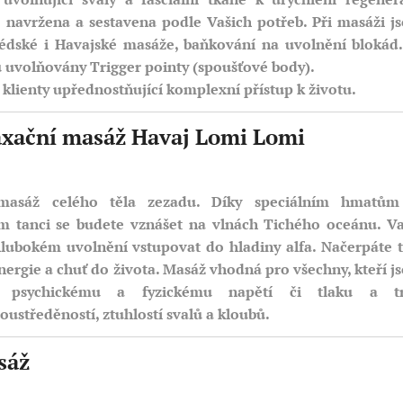
 navržena a sestavena podle Vašich potřeb. Při masáži j
édské i Havajské masáže, baňkování na uvolnění blokád
 uvolňovány Trigger pointy (spoušťové body).
klienty upřednostňující komplexní přístup k životu.
axační masáž Havaj Lomi Lomi
min.
 masáž celého těla zezadu. Díky speciálním hmatům
m tanci se budete vznášet na vlnách Tichého oceánu. V
hlubokém uvolnění vstupovat do hladiny alfa. Načerpáte 
ergie a chuť do života. Masáž vhodná pro všechny, kteří j
u psychickému a fyzickému napětí či tlaku a
tr
oustředěností, ztuhlostí svalů a kloubů.
sáž