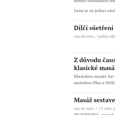
masáž fasciálních tká
Cena je za jedno ošet
Dílčí ošetřen
cca 60 min. / jedno oš
Z důvodu časo
klasické masá
Klasickou masáž lze 
metodou Plus a DO
Masáž sestave
cca 45 min. + 15 min. 
HLOUBKOVÁ masáž uv