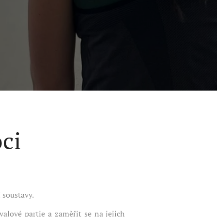
ci
 soustavy.
alové partie a zaměřit se na jejich