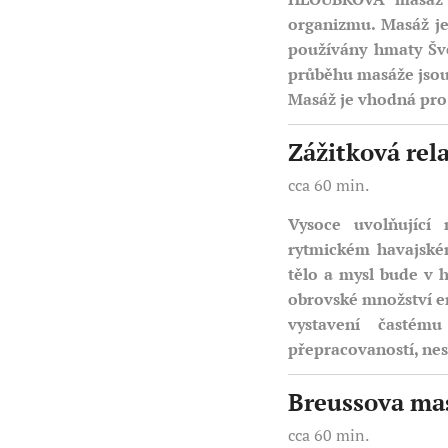
organizmu. Masáž je
používány hmaty Šv
průběhu masáže jsou
Masáž je vhodná pro 
Zážitková rel
cca 60 
Vysoce uvolňující
rytmickém havajské
tělo a mysl bude v 
obrovské množství en
vystavení častém
přepracovaností, nes
Breussova ma
cca 60 min.