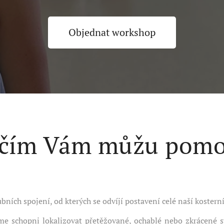
Objednat workshop
 čím Vám můžu pomo
ních spojení, od kterých se odvíjí postavení celé naší kosterní
e schopni lokalizovat přetěžované, ochablé nebo zkrácené sv