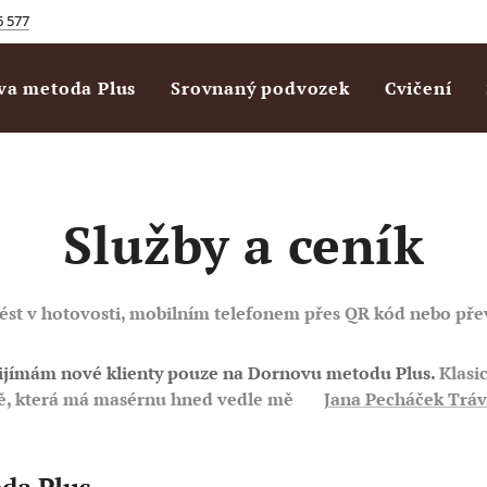
6 577
va metoda Plus
Srovnaný podvozek
Cvičení
Služby a ceník
vést v hotovosti, mobilním telefonem přes QR kód nebo př
řijímám nové klienty pouze na Dornovu metodu Plus.
Klasi
ě, která má masérnu hned vedle mě 🙂
Jana Pecháček Trá