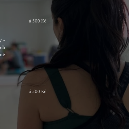
á 500 Kč
y -
ech
jně
á 500 Kč