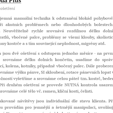
da Plus
 ošetření
jemná manuální technika k odstranění blokád pohybov
ři akutních problémech nebo dlouhodobých bolestech
 Neuvěřitelně rychle srovnává rozdílnou délku doln
ratlů, vbočené palce, problémy se všemi klouby, skolioti
ny kostrče a s tím související neplodnost, migrény atd.
jsou dvě ošetření s odstupem jednoho měsíce - na prv
a srovnáme délku dolních končetin, usadíme do sprá
ací, kolena, kotníky, případně vbočený palec. Dále prober
ovnáme výšku pánve, SI skloubení, rotace pánevních lopat 
ožností vyšetříme a srovnáme celou páteř tzn. kostrč, bede
Při druhém ošetření se provede NUTNÁ kontrola usazen
rovnáme celé tělo vč. ramen, klíční kosti, čelisti.
akované návštěvy jsou individuální dle stavu klienta. P
ou
provádím pro jemnější a šetrnější manipulaci,
uvolňuj