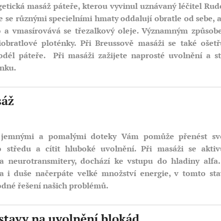
getická masáž páteře, kterou vyvinul uznávaný léčitel Rud
e se různými specie
lními hmaty oddalují obratle od sebe, 
o a vmasírovává se třezalkový oleje. Významným způso
obratlové ploténky. Při Breussově masáži se také ošetř
dél páteře. Při masáži zažijete naprosté uvolnění a s
ánku.
sáž
s jemnými a pomalými doteky Vám pomůže přenést svo
 středu a cítit hluboké uvolnění. Při masáži se aktiv
a neurotransmitery, dochází ke vstupu do hladiny alfa
la i duše načerpáte velké množství energie, v tomto st
dné řešení našich problémů.
stavy na uvolnění blokád