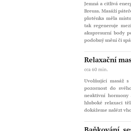
Jemná a citlivá ener
Breuss. Masáží páteř
ploténka měla míst
tak regeneruje mezi
akupresurní body po
podobný snění či sp
Relaxační ma
cca 60 min.
Uvolňující masáž 
pozornost do svého
neaktivní hormony 
hluboké relaxaci tě
dokážeme nalézt vho
Baňkování, se