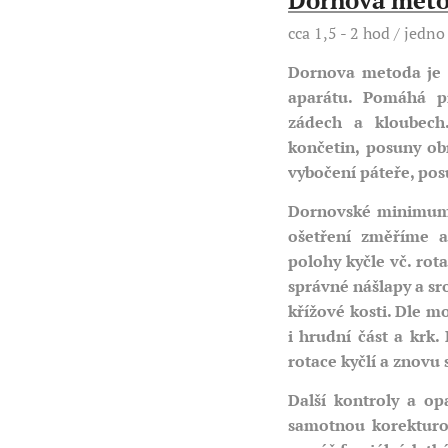
Dornova meto
cca 1,5 - 2 hod / jedno
Dornova metoda je 
aparátu. Pomáhá
p
zádech a kloubech.
končetin, posuny ob
vybočení páteře, posu
Dornovské minimum 
ošetření změříme 
polohy kyčle vč. rot
správné nášlapy a sr
křížové kosti. Dle m
i hrudní část a krk.
rotace kyčlí a znovu s
Další kontroly a op
samotnou korektur