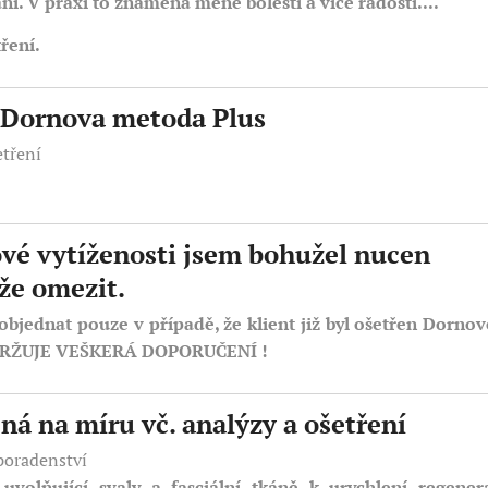
ní. V praxi to znamená méně bolesti a více radosti....
ření.
í Dornova metoda Plus
etření
vé vytíženosti jsem bohužel nucen
že omezit.
objednat pouze v případě, že klient již byl ošetřen Dorno
DRŽUJE VEŠKERÁ DOPORUČENÍ !
ná na míru vč. analýzy a ošetření
poradenství
olňující svaly a fasciální tkáně k urychlení regener