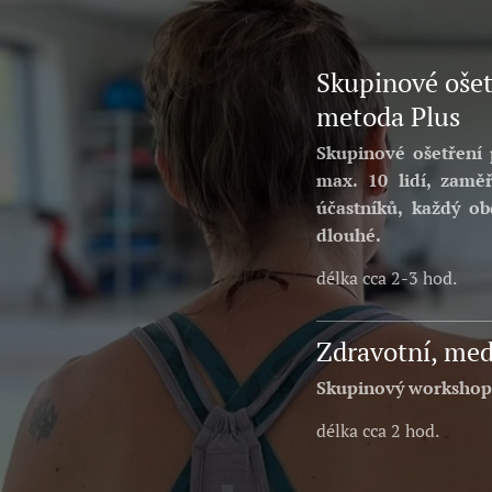
Skupinové ošet
metoda Plus
Skupinové ošetření 
max. 10 lidí, zamě
účastníků, každý o
dlouhé.
délka cca 2-3 hod.
Zdravotní, medi
Skupinový workshop 
délka cca 2 hod.